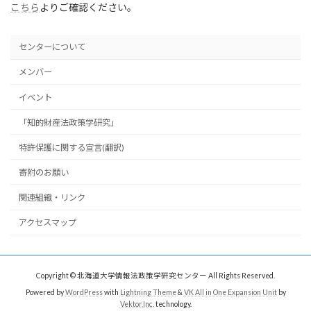
こちら
よりご確認ください。
センターについて
メンバー
イベント
「知的財産法政策学研究」
特許保護に関する宣言(翻訳)
寄附のお願い
関連組織・リンク
アクセスマップ
Copyright © 北海道大学情報法政策学研究センター All Rights Reserved.
Powered by
WordPress
with
Lightning Theme
&
VK All in One Expansion Unit
by
Vektor,Inc.
technology.