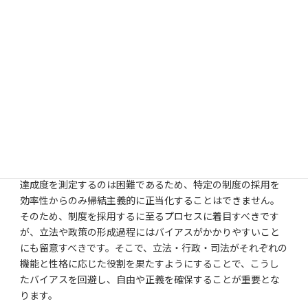
すます多様化する膨大な問題を伴いながら、新しい段階に移
行しようとしています。たとえば、インターネットの普及
は、著作権等の権利者とユーザーとの間の対立を先鋭化さ
せ、バイオテクノロジーの発達は、ヒトの遺伝子情報に関す
る特許という問題を突きつけています。国際的にも、TRIPs協
定施行のなかで、AIDS医薬品問題や伝統的知識の問題など、
先進国・途上国間の軋轢が増大しています。
21世紀COEプログラムの研究成果によれば、知的財産を巡る
国内外の様々な軋轢を解決するためには、利用の自由など効
率性以外の価値との衡量を図る必要がありますが、効率性の
達成度を測定するのは困難であるため、特定の制度の採用を
効率性からのみ帰結主義的に正当化することはできません。
そのため、制度を採用するに至るプロセスに着目すべきです
が、立法や政策の形成過程にはバイアスがかかりやすいこと
にも留意すべきです。そこで、立法・行政・司法がそれぞれの
機能と性格に応じた役割を果たすようにすることで、こうし
たバイアスを回避し、自由や正義を確保することが重要とな
ります。