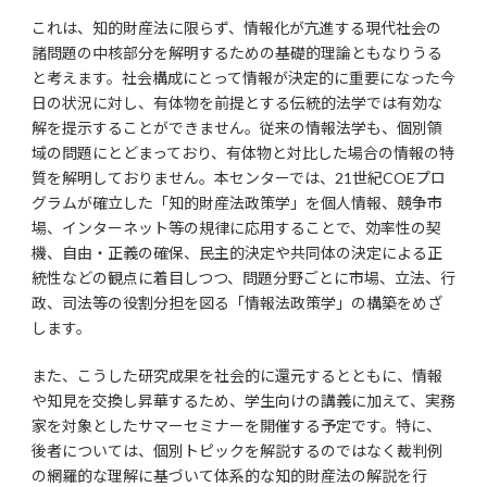
これは、知的財産法に限らず、情報化が亢進する現代社会の
諸問題の中核部分を解明するための基礎的理論ともなりうる
と考えます。社会構成にとって情報が決定的に重要になった今
日の状況に対し、有体物を前提とする伝統的法学では有効な
解を提示することができません。従来の情報法学も、個別領
域の問題にとどまっており、有体物と対比した場合の情報の特
質を解明しておりません。本センターでは、21世紀COEプロ
グラムが確立した「知的財産法政策学」を個人情報、競争市
場、インターネット等の規律に応用することで、効率性の契
機、自由・正義の確保、民主的決定や共同体の決定による正
統性などの観点に着目しつつ、問題分野ごとに市場、立法、行
政、司法等の役割分担を図る「情報法政策学」の構築をめざ
します。
また、こうした研究成果を社会的に還元するとともに、情報
や知見を交換し昇華するため、学生向けの講義に加えて、実務
家を対象としたサマーセミナーを開催する予定です。特に、
後者については、個別トピックを解説するのではなく裁判例
の網羅的な理解に基づいて体系的な知的財産法の解説を行