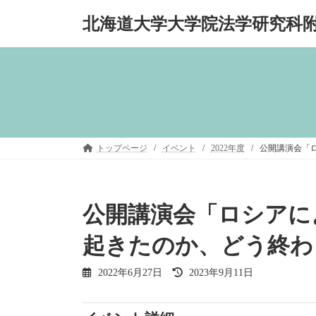
コ
ナ
北海道大学大学院法学研究科
ン
ビ
テ
ゲ
ン
ー
ツ
シ
へ
ョ
ス
ン
キ
に
ッ
移
プ
動
トップページ
イベント
2022年度
公開講演会「
公開講演会「ロシアに
起きたのか、どう終わ
最
2022年6月27日
2023年9月11日
終
更
新