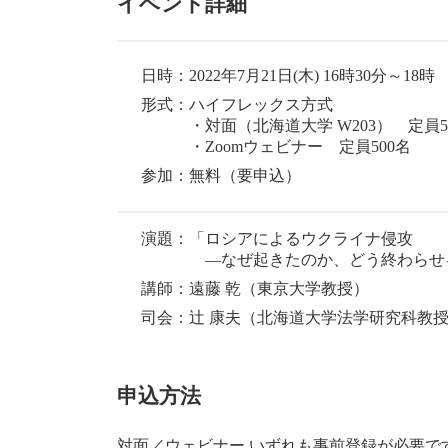
イベント詳細
日
時
:
日時：2022年7月21日(木) 16時30分～18時
形式：ハイフレックス方式
・対面（北海道大学 W203） 定員5
・Zoomウェビナー 定員500名
参加：無料（要申込）
演題：「ロシアによるウクライナ侵攻
―なぜ起きたのか、どう終わらせ
講師：遠藤 乾（東京大学教授）
司会：辻 康夫（北海道大学法学研究科教
申込方法
対面／ウェビナー いずれも事前登録が必要で