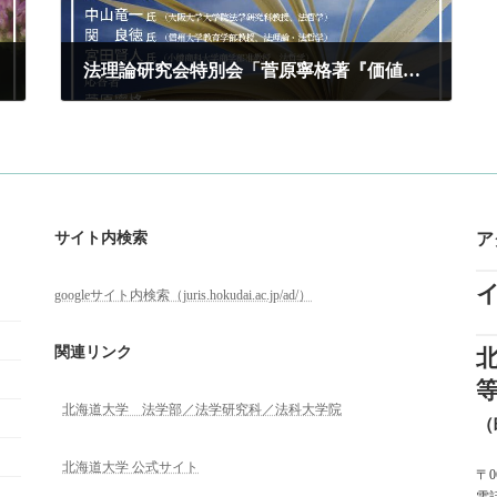
法理論研究会特別会「菅原寧格著『価値相対主義問題とは何か』（信山社、2022年）書評会」
2022年8月16日
サイト内検索
ア
googleサイト内検索（juris.hokudai.ac.jp/ad/）
関連リンク
北海道大学 法学部／法学研究科／法科大学院
（
北海道大学 公式サイト
〒