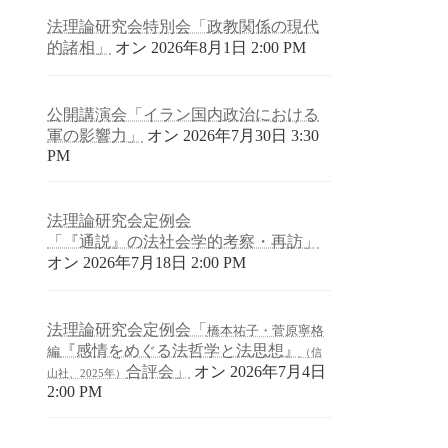
法理論研究会特別会「政教関係の現代
的諸相」
オン 2026年8月1日 2:00 PM
公開講演会「イラン国内政治における
軍の影響力」
オン 2026年7月30日 3:30
PM
法理論研究会定例会
「『通説』の法社会学的考察・再訪」
オン 2026年7月18日 2:00 PM
法理論研究会定例会「
橋本祐子・菅原寧格
『感情をめぐる法哲学と法思想』
編
（信
合評会」
オン 2026年7月4日
山社、2025年）
2:00 PM