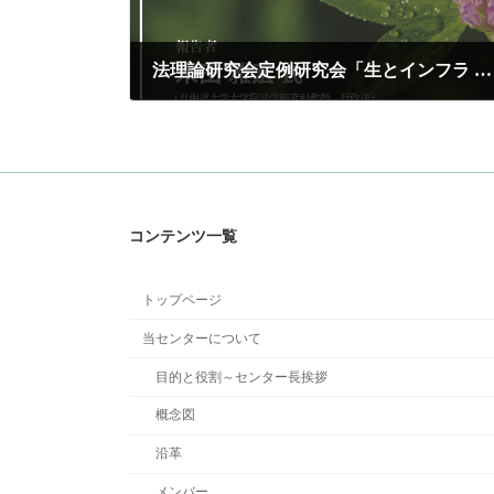
法理論研究会定例研究会「生とインフラ ―法学的接近―」
2022年6月14日
コンテンツ一覧
トップページ
当センターについて
目的と役割～センター長挨拶
概念図
沿革
メンバー