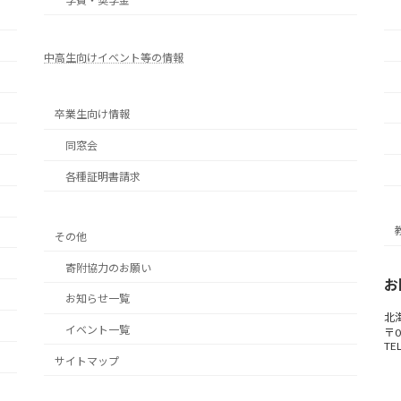
学費・奨学金
中高生向けイベント等の情報
卒業生向け情報
同窓会
各種証明書請求
その他
寄附協力のお願い
お
お知らせ一覧
北
イベント一覧
〒0
TEL
サイトマップ