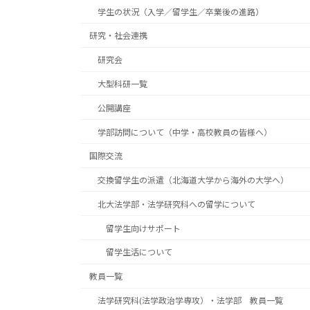
学生の状況（入学／留学生／卒業後の進路）
研究・社会連携
研究会
大型科研一覧
公開講座
学部訪問について（中学・高校教員の皆様へ）
国際交流
交換留学生の派遣（北海道大学から海外の大学へ）
北大法学部・法学研究科への留学について
留学生向けサポート
留学生活について
教員一覧
法学研究科(法学政治学専攻）・法学部 教員一覧