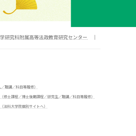
学研究科附属高等法政教育研究センター
｜
入／聴講／科目等履修）
（修士課程／博士後期課程／研究生／聴講／科目等履修）
（法科大学院個別サイトへ）