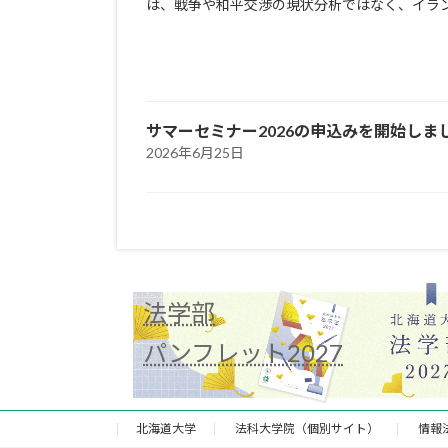
は、戦争や和平交渉の現状分析ではなく、イラ
サマーセミナー2026の申込みを開始し
2026年6月25日
カ
法学部
バ
ー
パンフレット2027
リ
ン
ク
北海道大学
法科大学院（個別サイト）
情報