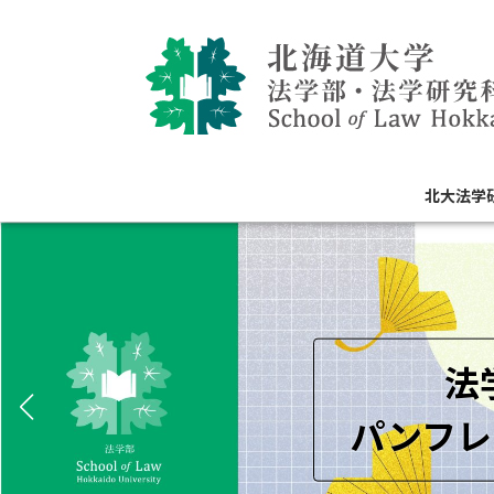
コ
ナ
ン
ビ
テ
ゲ
ン
ー
ツ
シ
へ
ョ
ス
ン
北大法学
キ
に
ッ
移
プ
動
法
パンフレ