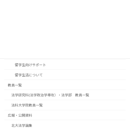
大型科研一覧
公開講座
学部訪問について（中学・高校教員の皆様へ）
国際交流
交換留学生の派遣（北海道大学から海外の大学へ）
北大法学部・法学研究科への留学について
留学生向けサポート
留学生活について
教員一覧
法学研究科(法学政治学専攻）・法学部 教員一覧
法科大学院教員一覧
広報・公開資料
北大法学論集