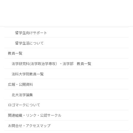
国際交流
交換留学生の派遣（北海道大学から海外の大学へ）
北大法学部・法学研究科への留学について
留学生向けサポート
留学生活について
教員一覧
法学研究科(法学政治学専攻）・法学部 教員一覧
法科大学院教員一覧
広報・公開資料
北大法学論集
ロゴマークについて
関連組織・リンク・公認サークル
お問合せ・アクセスマップ