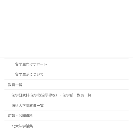
大型科研一覧
公開講座
学部訪問について（中学・高校教員の皆様へ）
国際交流
交換留学生の派遣（北海道大学から海外の大学へ）
北大法学部・法学研究科への留学について
留学生向けサポート
留学生活について
教員一覧
法学研究科(法学政治学専攻）・法学部 教員一覧
法科大学院教員一覧
広報・公開資料
北大法学論集