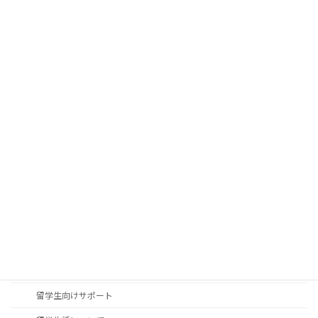
学位論文に係る評価基準
法科大学院について（北海道大学法科大学院・個別サイトへ）
学生の状況（入学／留学生／卒業後の進路）
研究・社会連携
研究会
大型科研一覧
公開講座
学部訪問について（中学・高校教員の皆様へ）
国際交流
交換留学生の派遣（北海道大学から海外の大学へ）
北大法学部・法学研究科への留学について
留学生向けサポート