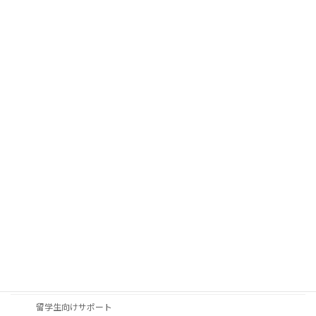
法学研究科のポリシー
学位論文に係る評価基準
法科大学院について（北海道大学法科大学院・個別サイトへ）
学生の状況（入学／留学生／卒業後の進路）
研究・社会連携
研究会
大型科研一覧
公開講座
学部訪問について（中学・高校教員の皆様へ）
国際交流
交換留学生の派遣（北海道大学から海外の大学へ）
北大法学部・法学研究科への留学について
留学生向けサポート