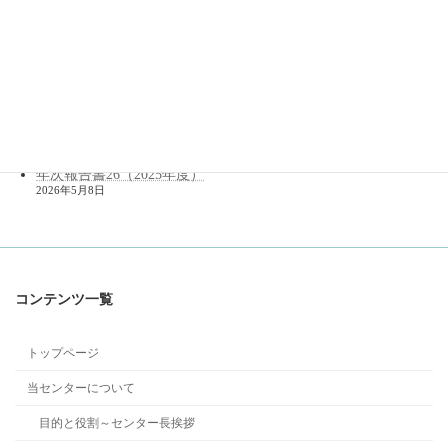
（2024年10月開催）
2026年7月29日
法理論研究会６月例会ご参加の方へ（メールご確認のお願い）
2026年7月3日
年次報告書26（2025年度）を公開しました。
2026年6月11日
メンバー（2026年度）
2026年6月10日
年次報告書26（2025年度）
2026年5月8日
コンテンツ一覧
トップページ
当センターについて
目的と役割～センター長挨拶