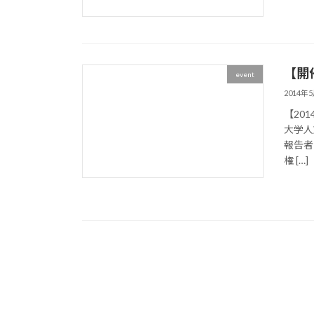
【開
event
2014年
【20
大学人
報告者
権 […]