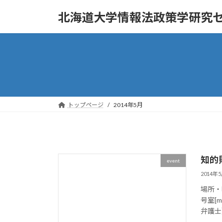
コ
ナ
北海道大学情報法政策学研究
ン
ビ
テ
ゲ
ン
ー
ツ
シ
へ
ョ
ス
ン
キ
に
ッ
移
トップページ
2014年5月
プ
動
知的
event
2014年
場所・
号室[
弁護士） 