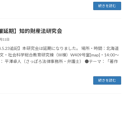
続きを読む
催延期】知的財産法研究会
5月11日
14.5.23追記】本研究会は延期になりました。 場所・時間：北海道
文・社会科学総合教育研究棟（Ｗ棟）W409号室[map]・14:00～
： 平澤卓人（さっぽろ法律事務所・弁護士） ●テーマ：「著作
続きを読む