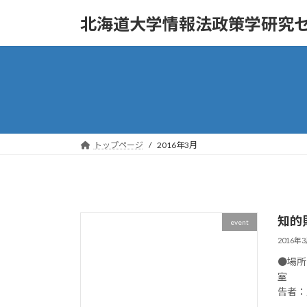
コ
ナ
北海道大学情報法政策学研究
ン
ビ
テ
ゲ
ン
ー
ツ
シ
へ
ョ
ス
ン
キ
に
ッ
移
トップページ
2016年3月
プ
動
知的
event
2016年
●場所
室 （ht
告者：