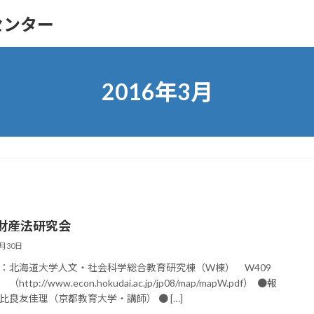
センター
2016年3月
財産法研究会
3月30日
：北海道大学人文・社会科学総合教育研究棟（W棟） W409
tp://www.econ.hokudai.ac.jp/jp08/map/mapW.pdf） ●報
比良友佳理（京都教育大学・講師） ● […]