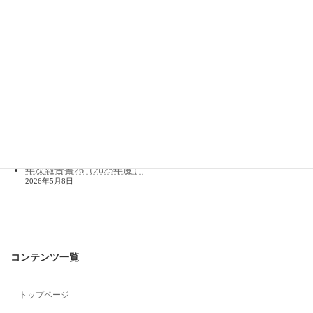
最近の投稿
高等研センター主催研究会 関連書籍のご紹介（PDF公開）
「アジアの政治・法・宗教
」
─ 国際研究の最先端 ─
（2024年10月開催）
2026年7月29日
法理論研究会６月例会ご参加の方へ（メールご確認のお願い）
2026年7月3日
年次報告書26（2025年度）を公開しました。
2026年6月11日
メンバー（2026年度）
2026年6月10日
年次報告書26（2025年度）
2026年5月8日
コンテンツ一覧
トップページ