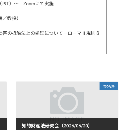
0（JST）～ Zoomにて実施
院／教授）
権侵害の抵触法上の処理について―ローマⅡ規則８
次の記事
知的財産法研究会（2026/06/20）