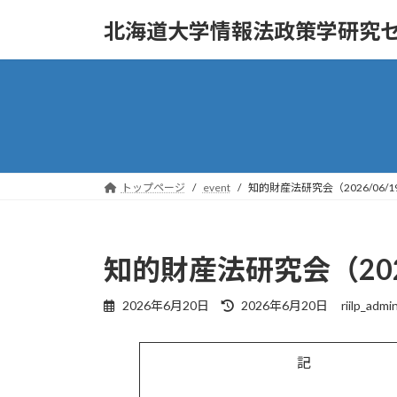
コ
ナ
北海道大学情報法政策学研究
ン
ビ
テ
ゲ
ン
ー
ツ
シ
へ
ョ
ス
ン
キ
に
ッ
移
トップページ
event
知的財産法研究会（2026/06/1
プ
動
知的財産法研究会（2026
最
2026年6月20日
2026年6月20日
riilp_admi
終
更
新
記
日
時