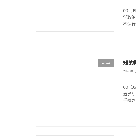
記 
00（
学政治
不法行 
知的財
event
2023年
記 
00（
治学研
手続き 