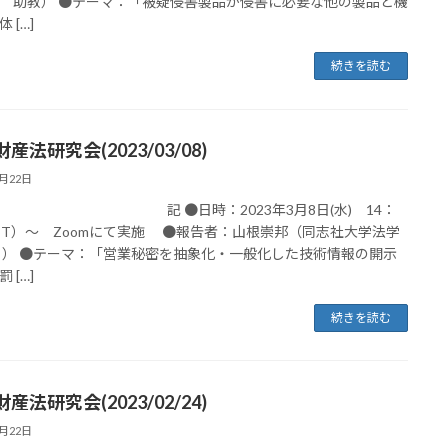
 助教） ●テーマ：「被疑侵害製品が侵害に必要な他の製品と機
 […]
続きを読む
産法研究会(2023/03/08)
3月22日
●日時：2023年3月8日(水) 14：
JST）～ Zoomにて実施 ●報告者：山根崇邦（同志社大学法学
 ） ●テーマ：「営業秘密を抽象化・一般化した技術情報の開示
 […]
続きを読む
産法研究会(2023/02/24)
3月22日