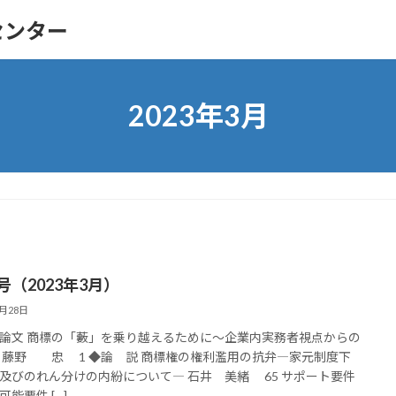
センター
2023年3月
号（2023年3月）
3月28日
論文 商標の「藪」を乗り越えるために～企業内実務者視点からの
 藤野 忠 1 ◆論 説 商標権の権利濫用の抗弁―家元制度下
及びのれん分けの内紛について― 石井 美緒 65 サポート要件
能要件 […]