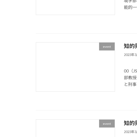
境学部
能的一体
知的財
event
2023年
記 
00（
部教授
と刑事罰
知的財
event
2023年