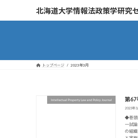
コ
ナ
北海道大学情報法政策学研究
ン
ビ
テ
ゲ
ン
ー
ツ
シ
へ
ョ
ス
ン
キ
に
ッ
移
トップページ
2023年3月
プ
動
第67
Intellectual Property Law and Policy Journal
2023年
◆巻頭
一試論
の組織
と実施可