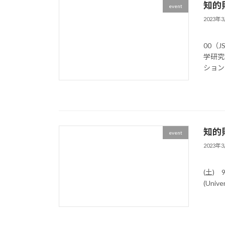
知的財
event
2023年
記 
00（
学研究
ション 
知的財
event
2023年
記
(土) 
(Unive