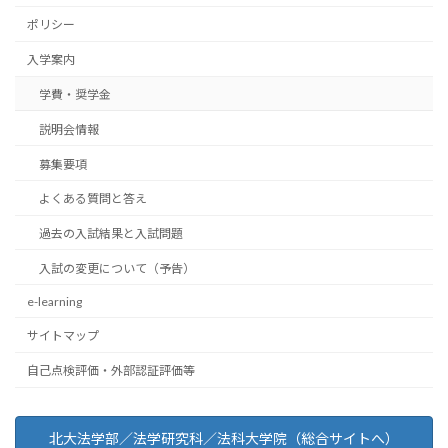
ポリシー
入学案内
学費・奨学金
説明会情報
募集要項
よくある質問と答え
過去の入試結果と入試問題
入試の変更について（予告）
e-learning
サイトマップ
自己点検評価・外部認証評価等
北大法学部／法学研究科／法科大学院（総合サイトへ）