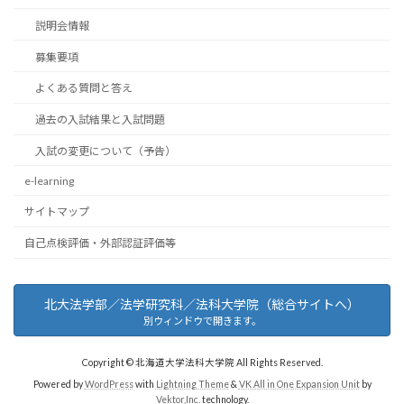
説明会情報
募集要項
よくある質問と答え
過去の入試結果と入試問題
入試の変更について（予告）
e-learning
サイトマップ
自己点検評価・外部認証評価等
北大法学部／法学研究科／法科大学院（総合サイトへ）
別ウィンドウで開きます。
Copyright © 北海道大学法科大学院 All Rights Reserved.
Powered by
WordPress
with
Lightning Theme
&
VK All in One Expansion Unit
by
Vektor,Inc.
technology.