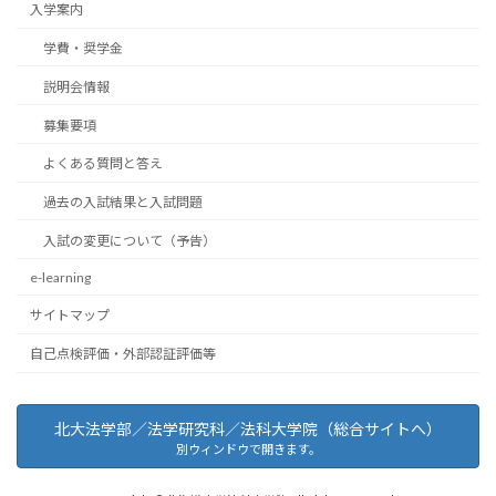
入学案内
学費・奨学金
説明会情報
募集要項
よくある質問と答え
過去の入試結果と入試問題
入試の変更について（予告）
e-learning
サイトマップ
自己点検評価・外部認証評価等
北大法学部／法学研究科／法科大学院（総合サイトへ）
別ウィンドウで開きます。