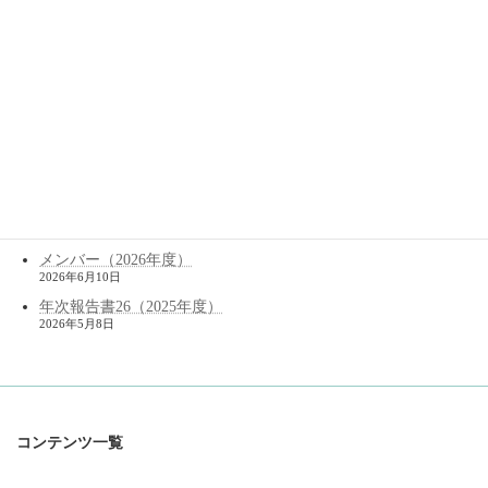
最近の投稿
高等研センター主催研究会 関連書籍のご紹介（PDF公開）
「アジアの政治・法・宗教
」
─ 国際研究の最先端 ─
（2024年10月開催）
2026年7月29日
法理論研究会６月例会ご参加の方へ（メールご確認のお願い）
2026年7月3日
年次報告書26（2025年度）を公開しました。
2026年6月11日
メンバー（2026年度）
2026年6月10日
年次報告書26（2025年度）
2026年5月8日
コンテンツ一覧