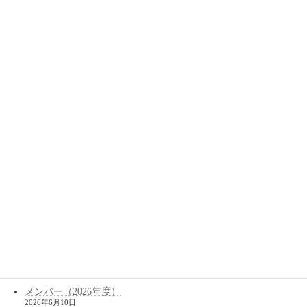
法理論研究会定例会
「『通説』の法社会学的考察・再訪」
オン 2026年7月18日 2:00
PM
法理論研究会定例会「
『感情をめぐる法哲学
橋本祐子・菅原寧格 編
と法思想』
合評会」
オン 2026年7月4日 2:00 PM
（信山社、2025年）
最近の投稿
高等研センター主催研究会 関連書籍のご紹介（PDF公開）
「アジアの政治・法・宗教
」
─ 国際研究の最先端 ─
（2024年10月開催）
2026年7月29日
法理論研究会６月例会ご参加の方へ（メールご確認のお願い）
2026年7月3日
年次報告書26（2025年度）を公開しました。
2026年6月11日
メンバー（2026年度）
2026年6月10日