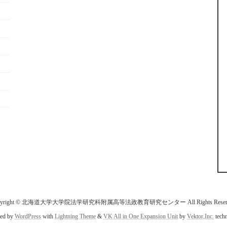
pyright © 北海道大学大学院法学研究科附属高等法政教育研究センター All Rights Reserv
ed by
WordPress
with
Lightning Theme
&
VK All in One Expansion Unit
by
Vektor,Inc.
techn