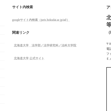
サイト内検索
ア
googleサイト内検索（juris.hokudai.ac.jp/ad/）
（
関連リンク
〒
北海道大学 法学部／法学研究科／法科大学院
電話
ファ
北海道大学 公式サイト
Ｅメー