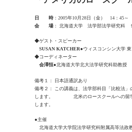
日
時
:
日 時
：2005年10月28日（金） 14：45～
会 場
： 北海道大学 法学部法学研究科 
◆ゲスト・スピーカー
SUSAN KATCHER
●ウィスコンシン大学 
◆コーディネーター
会澤恒
●北海道大学北大法学研究科助教授
備考１： 日本語通訳あり
備考２： この講義は、法学部科目「比較法」
します。 北米のロースクールへの留学を
します。
●主催
北海道大学大学院法学研究科附属高等法政