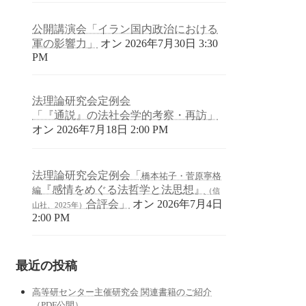
公開講演会「イラン国内政治における
軍の影響力」
オン 2026年7月30日 3:30
PM
法理論研究会定例会
「『通説』の法社会学的考察・再訪」
オン 2026年7月18日 2:00 PM
法理論研究会定例会「
橋本祐子・菅原寧格
『感情をめぐる法哲学と法思想』
編
（信
合評会」
オン 2026年7月4日
山社、2025年）
2:00 PM
最近の投稿
高等研センター主催研究会 関連書籍のご紹介
（PDF公開）