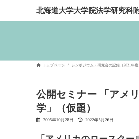
コ
ナ
北海道大学大学院法学研究科
ン
ビ
テ
ゲ
ン
ー
ツ
シ
へ
ョ
ス
ン
キ
に
ッ
移
プ
動
トップページ
シンポジウム・研究会の記録（2021年
公開セミナー 「アメ
学」（仮題）
最
2005年10月28日
2022年5月26日
終
更
「アメリカのロースクール
新