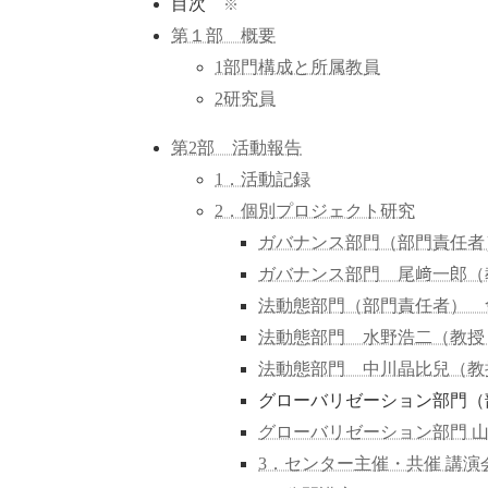
:
目次
※
第１部 概要
1部門構成と所属教員
2研究員
第2部 活動報告
1．活動記録
2．個別プロジェクト研究
ガバナンス部門（部門責任者
ガバナンス部門 尾﨑一郎（
法動態部門（部門責任者） 
法動態部門 水野浩二（教授
法動態部門 中川晶比兒（教
グローバリゼーション部門（
グローバリゼーション部門 
3．センター主催・共催 講