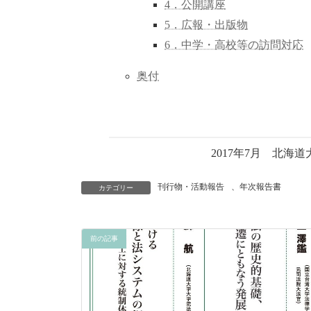
4．公開講座
5．広報・出版物
6．中学・高校等の訪問対応
奥付
2017年7月 北
刊行物・活動報告
、
年次報告書
カテゴリー
前の記事