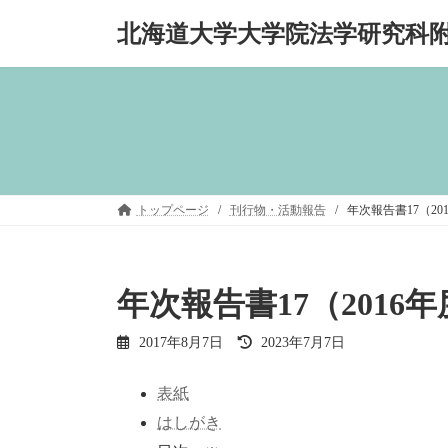
コ
ナ
北海道大学大学院法学研究科
ン
ビ
テ
ゲ
ン
ー
ツ
シ
へ
ョ
ス
ン
キ
に
ッ
移
プ
動
トップページ
刊行物・活動報告
年次報告書17（20
年次報告書17（2016
最
2017年8月7日
2023年7月7日
終
更
表紙
新
日
はしがき
時