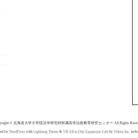
pyright © 北海道大学大学院法学研究科附属高等法政教育研究センター All Rights Reserv
ed by
WordPress
with
Lightning Theme
&
VK All in One Expansion Unit
by
Vektor,Inc.
techn