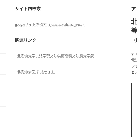
サイト内検索
ア
googleサイト内検索（juris.hokudai.ac.jp/ad/）
（
関連リンク
〒
北海道大学 法学部／法学研究科／法科大学院
電話
ファ
北海道大学 公式サイト
Ｅメー