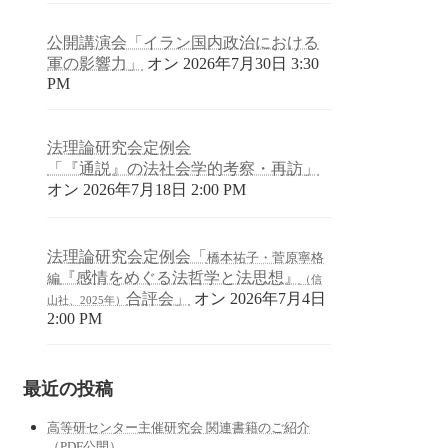
公開講演会「イラン国内政治における
軍の影響力」
オン 2026年7月30日 3:30
PM
法理論研究会定例会
「『通説』の法社会学的考察・再訪」
オン 2026年7月18日 2:00 PM
法理論研究会定例会「
橋本祐子・菅原寧格
『感情をめぐる法哲学と法思想』
編
（信
合評会」
オン 2026年7月4日
山社、2025年）
2:00 PM
最近の投稿
高等研センター主催研究会 関連書籍のご紹介
（PDF公開）